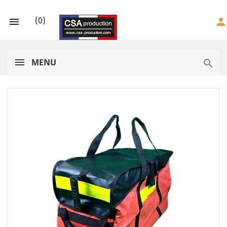
(
0
)

person
MENU
