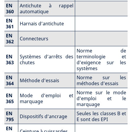
EN
Antichute à rappel
360
automatique
EN
Harnais d’antichute
361
EN
Connecteurs
362
Norme de
EN
Systèmes d’arrêts des
terminologie et
363
chutes
d’exigence sur les
systèmes
EN
Norme sur les
Méthode d’essais
364
méthodes d’essais
Norme sur le mode
EN
Mode d’emploi et
d’emploi et le
365
marquage
marquage
EN
Seules les classes B et
Dispositifs d’ancrage
795
E sont des EPI
EN
Ceinture à cuissardes