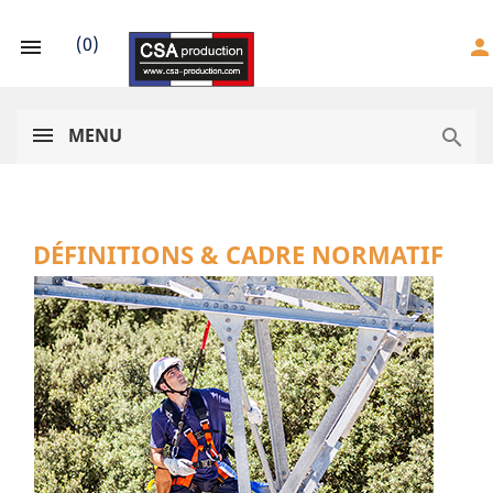
(
0
)

person
MENU

DÉFINITIONS & CADRE NORMATIF