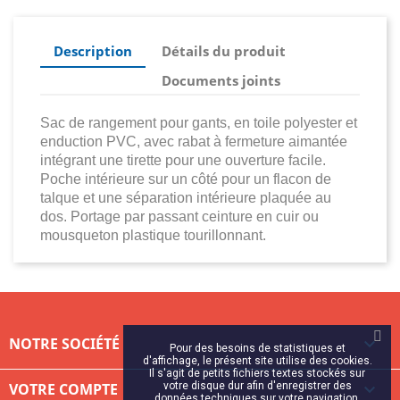
Description
Détails du produit
Documents joints
Sac de rangement pour gants, en toile polyester et
enduction PVC, avec rabat à fermeture aimantée
intégrant une tirette pour une ouverture facile.
Poche intérieure sur un côté pour un flacon de
talque et une séparation intérieure plaquée au
dos. Portage par passant ceinture en cuir ou
mousqueton plastique tourillonnant.
NOTRE SOCIÉTÉ

Pour des besoins de statistiques et
d'affichage, le présent site utilise des cookies.
Il s'agit de petits fichiers textes stockés sur
VOTRE COMPTE
votre disque dur afin d'enregistrer des

données techniques sur votre navigation.