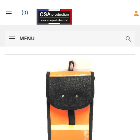
(
0
)

person
MENU
