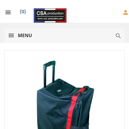
(
0
)

person
MENU
