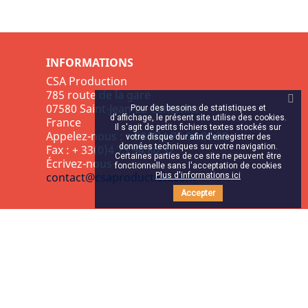
INFORMATIONS
CSA Production
785 route de la gare
07580 Saint-Jean-Le-Centenier
Pour des besoins de statistiques et
d'affichage, le présent site utilise des cookies.
France
Il s'agit de petits fichiers textes stockés sur
Appelez-nous :
+ 33(0)4 75 94 80 30
votre disque dur afin d'enregistrer des
données techniques sur votre navigation.
Fax :
+ 33(0)4 75 94 80 32
Certaines parties de ce site ne peuvent être
Écrivez-nous :
fonctionnelle sans l'acceptation de cookies
contact@csaproduction.com
Plus d'informations ici
Accepter