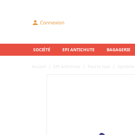
person
Connexion
SOCIÉTÉ
EPI ANTICHUTE
BAGAGERIE
PROTECTION 
Accueil
EPI Antichute
Fourre tout
Système 
Échafaudages /
Plan de travail
TRAVAUX EN
Conditions génér
Des formations 
Échelles / Esca