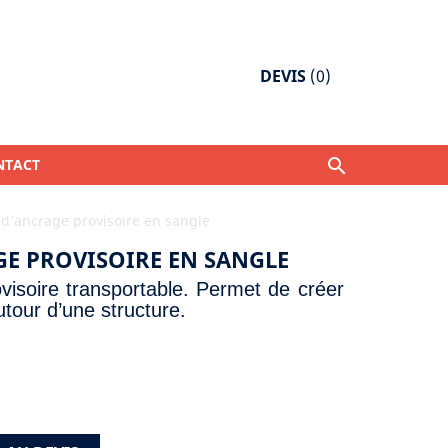
DEVIS
(
0
)

NTACT
CHUTES
d’ancrage provisoire en sangle
tilisations
E PROVISOIRE EN SANGLE
& Formations des travailleurs
vi
soire transportable.
Permet de créer
c'est ?
autour
d’une structure.
ériodique des EPI antichutes
olet